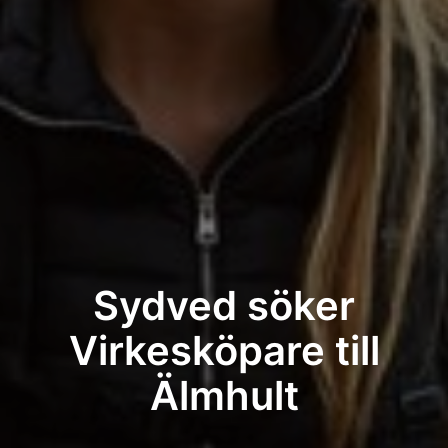
Sydved söker
Virkesköpare till
Älmhult