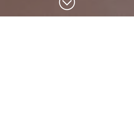
Ansökningstiden har passerat
Se alla av våra nuvarande
jobbannonser
.
Södra
Bohus-Dal
Ansökningstiden har passerat