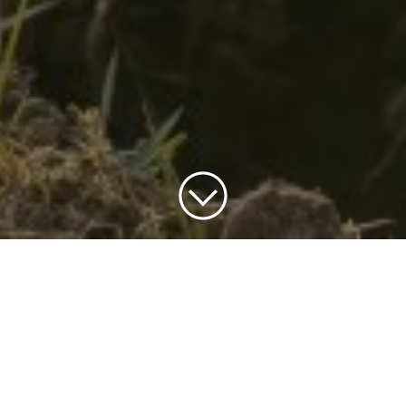
Ansökningstiden har passerat
Se alla av våra nuvarande
jobbannonser
.