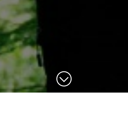
Ansökningstiden har passerat
Se alla av våra nuvarande
jobbannonser
.