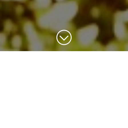
Ansökningstiden har passerat
Se alla av våra nuvarande
jobbannonser
.