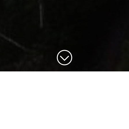
Ansökningstiden har passerat
Se alla av våra nuvarande
jobbannonser
.