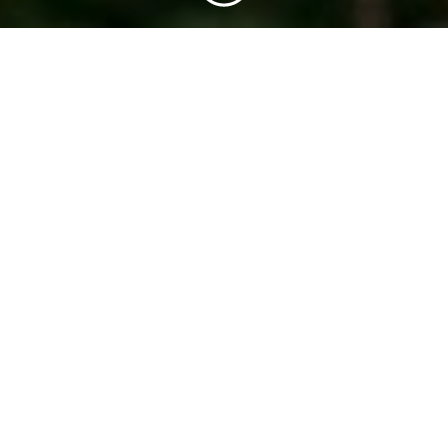
Ansökningstiden har passerat
Se alla av våra nuvarande
jobbannonser
.
Stora Enso Skog
Filipstad
Ansökningstiden har passerat